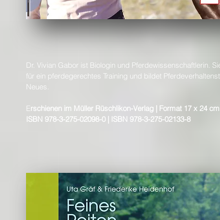
Dr. Vivian Gabor ist Biologin und Pferdewissenschaftlerin
für ein pferdegerechtes Training und bildet Pferdeverhaltenst
Neues.
E
rschienen im Müller Rüschlikon-Verlag | Format 17 x 24 cm 
ISBN 978-3-275-02098-0 | ISBN 978-3-275-02133-8