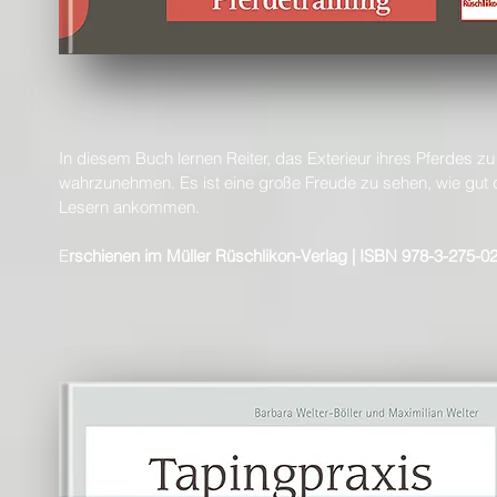
In diesem Buch lernen Reiter, das Exterieur ihres Pferdes z
wahrzunehmen. Es ist eine große Freude zu sehen, wie gut 
Lesern ankommen.
E
rschienen im Müller Rüschlikon-Verlag | ISBN 978-3-275-02