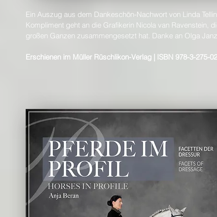
Ein Auszug aus dem Dankeschön-Nachwort von Linda Tellin
Kompliment geht an die Grafikerin Nicola van Ravenstein, di
großen Ganzen zusammengesetzt hat. Danke an Olga Janzen
Erschienen im Müller Rüschlikon-Verlag | ISBN 978-3-275-02